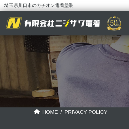
コ
ナ
埼玉県川口市のカチオン電着塗装
ン
ビ
テ
ゲ
ン
ー
ツ
シ
へ
ョ
ス
ン
キ
に
ッ
移
プ
動
HOME
PRIVACY POLICY