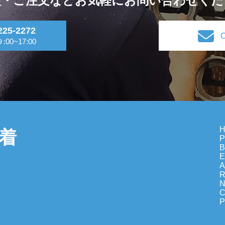
談・ご注文などお気軽に
お問い合わせくだ
225-2272
:00~17:00
着
B
E
A
R
C
P